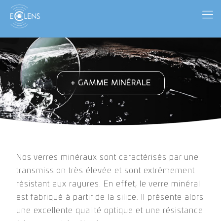
+
GAMME MINÉRALE
Nos verres minéraux sont caractérisés par une
Nos verres minéraux sont caractérisés par une
transmission très élevée et sont extrêmement
transmission très élevée et sont extrêmement
résistants aux rayures. En effet, le verre minéral
résistant aux rayures. En effet, le verre minéral
est fabriqué à partir de silice. Il présente alors
est fabriqué à partir de la silice. Il présente alors
une excellente qualité optique et une résistance
une excellente qualité optique et une résistance