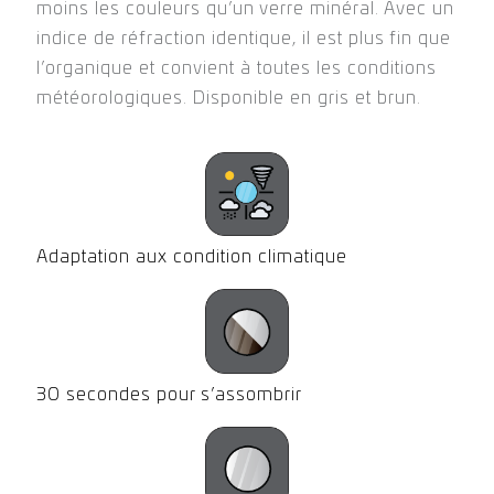
➤ Le verre minéral photochromique
moins les couleurs qu’un verre minéral. Avec un
1.523
indice de réfraction identique, il est plus fin que
l’organique et convient à toutes les conditions
Le verre minéral photochromique disperse
météorologiques. Disponible en gris et brun.
moins les couleurs qu’un verre minéral. Avec un
indice de réfraction identique, il est plus fin que
l’organique et convient à toutes les conditions
météorologiques. Disponible en gris et brun.
Adaptation aux condition climatique
2 à 5
Adaptation
30
Disponible
min
aux
secondes
en Gris/
pour
condition
pour
Brun
revenir
climatique
s’assombrir
30 secondes pour s’assombrir
à leur
état
clair