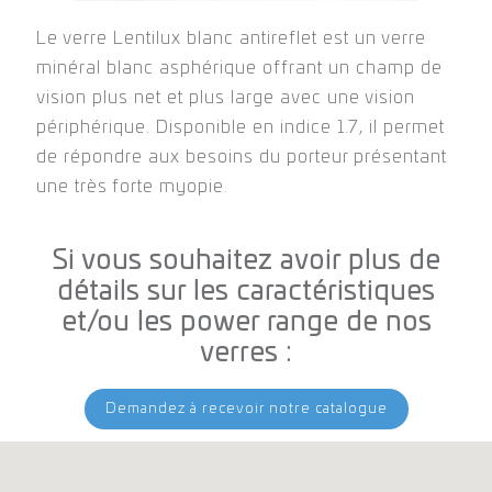
de répondre aux besoins du porteur présentant
Le verre Lentilux blanc antireflet est un verre
une très forte myopie.
minéral blanc asphérique offrant un champ de
vision plus net et plus large avec une vision
périphérique. Disponible en indice 1.7, il permet
de répondre aux besoins du porteur présentant
une très forte myopie.
Si vous souhaitez avoir plus de
détails sur les caractéristiques
et/ou les power range de nos
verres :
Demandez à recevoir notre catalogue