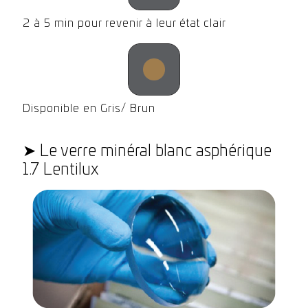
2 à 5 min pour revenir à leur état clair
Disponible en Gris/ Brun
➤ Le verre minéral blanc asphérique
1.7 Lentilux
➤ Le verre minéral blanc asphérique
1.7 Lentilux
Le verre Lentilux blanc antireflet est un verre
minéral blanc asphérique offrant un champ de
vision plus net et plus large avec une vision
périphérique. Disponible en indice 1.7, il permet