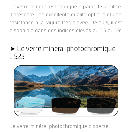
➤ Le verre minéral
Le verre minéral est fabriqué à partir de la silice.
Le verre minéral est fabriqué à partir de la silice.
Il présente une excellente qualité optique et une
Il présente une excellente qualité optique et une
résistance à la rayure très élevée .De plus, il est
résistance à la rayure très élevée .De plus, il est
disponible dans des indices élevés du 1.5 au 1.9.
disponible dans des indices élevés du 1.5 au 1.9.
➤ Le verre minéral photochromique
1.523
Le verre minéral photochromique disperse