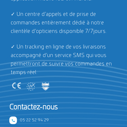
✓ Un centre d’appels et de prise de
MODULE CATALOGUE
MODULE COMMANDE
commandes entièrement dédié à notre
Ecolens est un
Une prise de
clientèle d’opticiens disponible 7/7jours.
distributeur de verres
commandes simple et
de stock et de verres
efficace en quelques
✓ Un tracking en ligne de vos livraisons
de prescription
clics.
couvrant la totalité du
accompagné d’un service SMS qui vous
territoire marocain.
permettront de suivre vos commandes en
temps réel.
TRACKING
CONTACT
Votre suivi de
Une prise de contact
Contactez-nous
commande en temps
simplifiée.
réel.
05 22 52 94 29